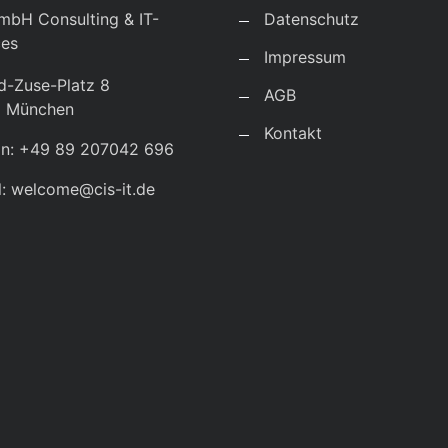
mbH Consulting & IT-
Datenschutz
ces
Impressum
d-Zuse-Platz 8
AGB
9 München
Kontakt
on: +49 89 207042 696
l: welcome@cis-it.de