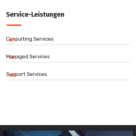
Service-Leistungen
Consulting Services
60%
Managed Services
70%
Support Services
80%