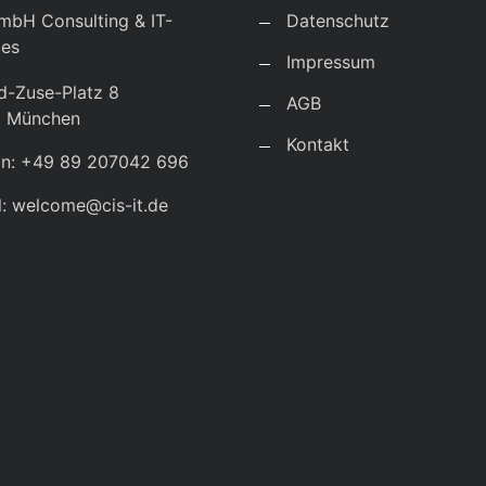
mbH Consulting & IT-
Datenschutz
ces
Impressum
d-Zuse-Platz 8
AGB
9 München
Kontakt
on: +49 89 207042 696
l: welcome@cis-it.de