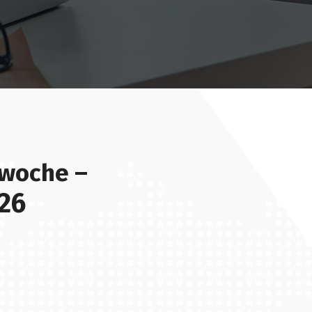
swoche –
26