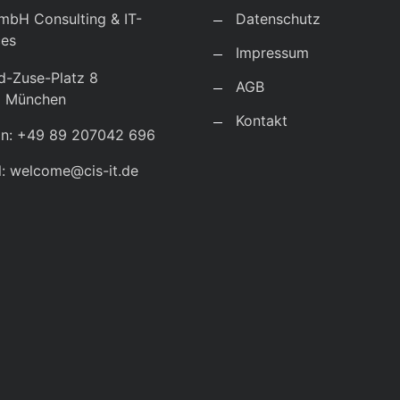
mbH Consulting & IT-
Datenschutz
ces
Impressum
d-Zuse-Platz 8
AGB
9 München
Kontakt
on: +49 89 207042 696
l: welcome@cis-it.de